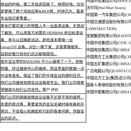
中国中化集团公司(SINOCHE
修站的时候。第二天就返回来了。修得好快。仅仅
沃尔玛(Wal-Mart Stores)
是更换了两个场效应管&MOS管，时钟芯片。看来
中国第一汽车集团公司(CHINA
专业知识更重要。
-
中国交通建设股份有限公司(CH
原本打算花很少的预算入手一台高清设备，无意间
CONSTRUCTION)
了解到，可以用我方闲置的 HDX8000 老旧标清设
宝钢集团有限公司(BAOSTEE
备，参与以旧换新活动，超低成本置换一台
中国中信集团公司(CITIC G
Group550 设备。对比一圈下来，这类置换服务，
中国电信集团公司(CHINA TE
目前好像只有你们这边能够提供。
中国南方工业集团公司(CHINA 
放在会议室的RMX2000 不小心被摔了一下，到账
中国五矿集团公司(CHINA M
短路，经过维修中心的维修，而且里面的数据一点
广达电脑公司(QUANTA CO
也没有丢失。保证了我们的全球会议的顺利召开。
中国北方工业(集团)总公司(CHI
你们公司维修视频会议设备很专业。我们公司很希
国泰人寿保险股份有限公司(CAT
望继续与你们公司合作。
客户 评价
中国华能集团公司(CHINA H
我们公司的网络视频会议设备不论是平常的保养，
年度的盘点等，重要紧急的会议关键时候有备机在
旁边，不会担心机器宕机引起的各类问题，导致会
议的延迟。