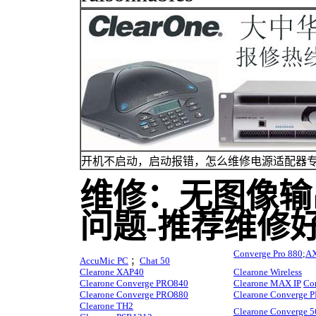
开机不启动，启动报错，怎么维修电源适配器专
维修：无图像输
问题-推荐维修
Converge Pro 880
;
A
AccuMic PC
；
Chat 50
Clearone XAP40
Clearone Wireless
Clearone Converge PRO840
Clearone MAX IP
Co
Clearone Converge PRO880
Clearone Converge
Clearone TH2
Clearone Converge 5