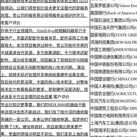
精湛的维修技术及良好的售后服务体系让我们公司
瓦莱罗能源公司(Valero Ener
很感动。让我们感觉到比技术更无法替代的是服务
美国银行(Bank of America C
态度。贵公司的服务意识值得服务业很好的学习。
中国石油化工集团公司(SINOP
老客户评价
中国石油天然气集团公司(CHIN
在电子行业领域内，Viikl8-6yp视频解码器早已全
国家电网公司(STATE GRID
面停产，市面适配配件极难寻觅，配件采购工作难
鸿海科技集团(HON HAI PREC
度极大。本次项目推进过程中，贵公司依托完善的
中国工商银行(INDUSTRIAL 
全球渠道合作资源，多方统筹调配、全力搜寻适配
中国移动通信集团公司(CHINA 
配件，成功攻克难题，彻底解决了视频监控与网络
中国中铁股份有限公司(CHINA
视频会议系统无间断传输的核心技术问题。 事实
中国铁建股份有限公司(CHINA 
上，视频无延迟处理并非单纯依靠硬件设备支撑，
中国建设银行(CHINA CONS
背后依托的是深厚、全面的核心技术积淀，对整体
中国人寿保险(集团)公司(CHIN
技术实力有着极高的要求，是软硬件深度适配、技
中国农业银行(AGRICULTURA
术体系全方位支撑的综合成果
-客户评价
东风汽车公司(DONGFENG 
专业比知识更重要，我们的HDX 8000机器由于断
中国建筑工程总公司(CHINA ST
电造成冲击而不能启动，我们找了哈尔滨的维修服
中国南方电网有限责任公司(CHI
务器的一家公司。本来让他们维修电源。但是他们
上海汽车工业(集团)总公司(SH
折腾了3天。硬没有修好，而且故障比原来更严
中国海洋石油总公司(CHINA NA
重。里面的焊接点明显不到位。我们发到上海的维