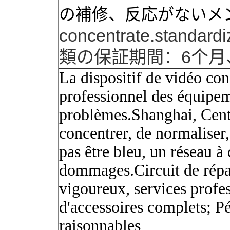
の補修、反応がないメ
concentrate.standard
類
の保証期間
：
6个月
La dispositif de vidéo con
professionnel des équipem
problèmes.Shanghai, Centr
concentrer, de normaliser,
pas être bleu, un réseau à 
dommages.Circuit de répar
vigoureux, services profes
d'accessoires complets; Pé
raisonnables