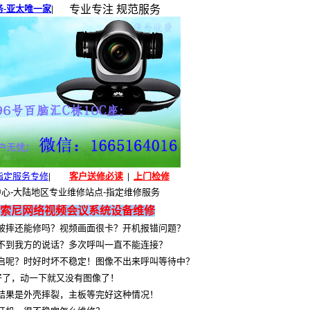
-亚太唯一家
|
专业专注 规范服务
指定服务专修
|
客户送修必读
|
上门检修
心-大陆地区专业维修站点-指定维修服务
索尼
网络视频会议系统设备维修
被摔还能修吗？视频画面很卡？开机报错问题？
不到我方的说话？多次呼叫一直不能连接？
启呢？时好时坏不稳定！图像不出来呼叫等待中？
好了，动一下就又没有图像了！
结果是外壳摔裂，主板等完好这种情况！