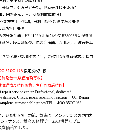
开机，很不稳定怎么维修？
呼叫等待中，对方已经开机，但就是连接不成功？
事，网络正常，重启交换机故障依旧！
头不能左右上下摇动，开机自检不能通过怎么维修！
板网络接口维修！
B信号发生器，HP 4192A 阻抗分析仪,HP8903B音视频测
CB速诊仪，噪声测试仪、电源变压器、万用表，示波器等基
（含受关税战影响类芯片），GM7113视频解码芯片,接口
OO-85OO-163
指定授权维修
称及数量,以便准确签收】
故障详情及维修价格，客户同意后维修】
repair service center. Professional, dedicated,
are damage. Circuit repair repair, no reaction！ Our Repair
es complete, at reasonable prices.TEL：4OO-85OO-l63.
門、ひたむきで、規範、急速に。メンテナンスの専門カ
我々の修理
チーム
の活発な
プロ
メンテナンス。
頃な価格で
した。