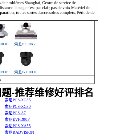
es de problèmes.Shanghai, Centre de service de
stance, l'image n'est pas clair, pas de voix.Matériel de
aration; toutes sortes d'accessoires complets; Période de
心
题-推荐维修好评排名
索尼PCS-XG55
索尼PCS-XG80
索尼PCS-A7
索尼EVI-D90P
索尼PCS-XA55
索尼RADVISION