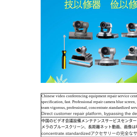
Chinese video conferencing equipment repair service center
specification, fast. Professional repair camera blue scree
team vigorous, professional, concentrate.standardized s
Direct customer
repair
platform
,
bypassing the
de
中国のビデオ会議設備メンテナンスサービスセンター
メラのブルースクリーン、長距離ネット動画、画像は
concentrate.standardized
アクセサリー
の完全な