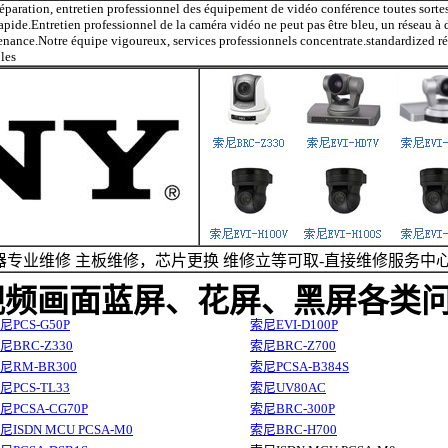
 réparation, entretien professionnel des équipement de vidéo conférence toutes sort
pide.Entretien professionnel de la caméra vidéo ne peut pas être bleu, un réseau à di
nance.Notre équipe vigoureux, services professionnels concentrate.standardized rép
bles
专业维修 主板维修，芯片更换 维修立等可取-直接维修服务中
频画面蓝屏、花屏、黑屏各类问
尼PCS-G50P
索尼EVI-D100P
尼BRC-Z330
索尼BRC-Z700
尼RM-BR300
索尼PCSA-B384S
尼PCS-TL33
索尼UV80AC
尼PCSA-CG70P
索尼BRC-300P
尼ISDN MCU PCSA-M0
索尼BRC-H700