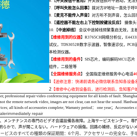
6.【
开关按钮不管用
】开关按钮损坏不启动，无法
7.【
呼叫失败怎么回事
】拨对方IP地址一直处于
8.【
麦克不能传入声音
】对方听不到声音，怎么回
9.【
遥控器不能左右上下控制按键没反应
】 摄像
10.【
中途掉线
】 会议中途掉线频繁重启无效，主
【
维修用到的仪器
】R3765CH网络分析仪，E4433
试仪，TDS3052B数字示波器，智像速诊仪，P
本检测仪器。
【
维修用到的备件
】SIS芯片，编码解码MCU芯片
组件，二极管等
【
全国维修服务点
】 全国指定维修服务中心电话
4
1
【送修注意：快递前请务必微信联系告知各设备名
2
【维修中心收到设备后，进行检测后，告知客户
, professional repair video conferencing equipment for all kinds of fault. Shanghai 
n, not the remote network video, images are not clear, can not hear the sound. Hardw
ervices; all kinds of accessories complete; Warranty period： one year；Accessori
aler
immediately
repair
、メンテナンスの専門のビデオ会議設備各故障。上海サービスセンター。専
明らかで、声が聞こえない。ハードウェアの損傷。回路の補修、反応がない
サービス
のすべての
種類
の保証期間
：
6个月、
アクセサリー
の完全な
、
手