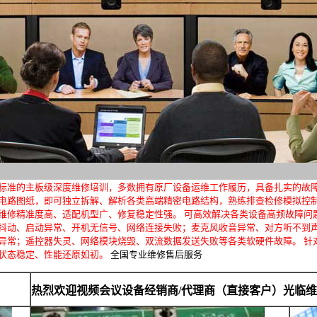
标准的主板级深度维修培训，多数拥有原厂设备运维工作履历，具备扎实的故
电路图纸，即可独立拆解、解析各类高端精密电路结构，熟练排查检修模拟控
维修精准度高、适配机型广、修复稳定性强。 可高效解决各类设备高频故障问
抖动、启动异常、开机无信号、网络连接失败；麦克风收音异常、对方听不到
异常；遥控器失灵、网络模块烧毁、双流数据发送失败等各类软硬件故障。 针
状态稳定、性能还原如初。
全国专业维修售后服务
热烈欢迎视频会议设备经销商/代理商（直接客户）光临