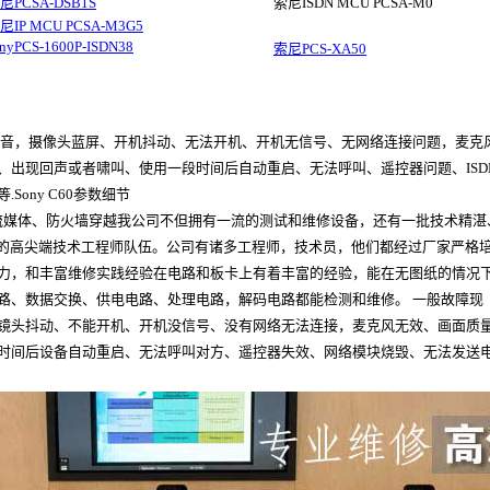
尼PCSA-DSB1S
索尼ISDN MCU PCSA-M0
尼IP MCU PCSA-M3G5
onyPCS-1600P-ISDN38
索尼PCS-XA50
音，摄像头蓝屏、开机抖动、无法开机、开机无信号、无网络连接问题，麦克
、出现回声或者啸叫、使用一段时间后自动重启、无法呼叫、遥控器问题、ISD
ony C60参数细节
12kbps流媒体、防火墙穿越我公司不但拥有一流的测试和维修设备，还有一批技术精湛
久的高尖端技术工程师队伍。公司有诸多工程师，技术员，他们都经过厂家严格
力，和丰富维修实践经验在电路和板卡上有着丰富的经验，能在无图纸的情况
路、数据交换、供电电路、处理电路，解码电路都能检测和维修。 一般故障现
镜头抖动、不能开机、开机没信号、没有网络无法连接，麦克风无效、画面质
时间后设备自动重启、无法呼叫对方、遥控器失效、网络模块烧毁、无法发送