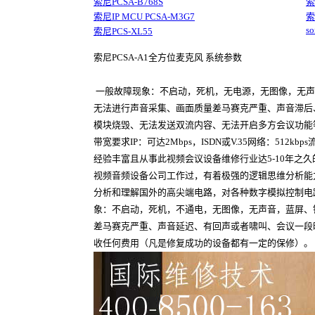
索尼PCSA-B768S
索
索尼IP MCU PCSA-M3G7
索
s
索尼PCS-XL55
索尼PCSA-A1全方位麦克风 系统参数
一般故障现象：不启动，死机，无电源，无图像，无声
无法进行声音采集、画面质量差马赛克严重、声音滞后
模块烧毁、无法发送双流内容、无法开启多方会议功能等.S
带宽要求IP：可达2Mbps，ISDN或V.35网络：5
经验丰富且从事此视频会议设备维修行业达5-10年之
视频音频设备公司工作过，有着极强的逻辑思维分析能
分析和理解国外的高尖端电路，对各种数字模拟控制电
象：不启动，死机，不通电，无图像，无声音，蓝屏、
差马赛克严重、声音延迟、有回声或者啸叫、会议一段
收任何费用（凡是修复成功的设备都有一定的保修）。