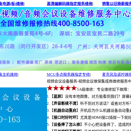
电源(板)维修
|
高清编解码器指定服务维修
|
销售以旧换新服务
备主机维修
|
MCU多点服务器指定专修
|
麦克风及遥控器
视频会议设备服务-视频会议维保集成商维修服务中
5A级维修：专业维修如下故障：
1.【
蓝屏
】没有本地图像，对方能看到我们？屏幕
2.【
声音断续不清
】听不到对方说话？或者对方听
3.【
机器自动重启
】开机后为什么机器设备自动重
4.【
接口时好时坏
】尤其是HDMI接口插拔一下就
5.【
设备摔了怎么修
】不小心把设备摔了，造成的