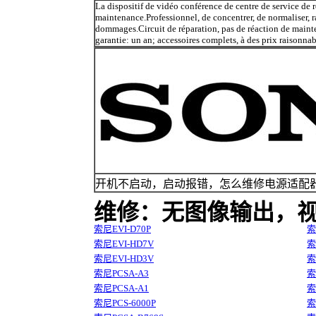
La dispositif de vidéo conférence de centre de service de
maintenance.Professionnel, de concentrer, de normaliser, ra
dommages.Circuit de réparation, pas de réaction de mainte
garantie: un an; accessoires complets, à des prix raisonna
开机不启动，启动报错，怎么维修电源适配器
维修：无图像输出，视
索尼EVI-D70P
索
索尼EVI-HD7V
索
索尼EVI-HD3V
索
索尼PCSA-A3
索
索尼PCSA-A1
索
索尼PCS-6000P
索