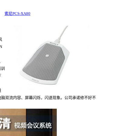
索尼PCS-XA80
风
N
、
培训
下
量
电脑双流内容、屏幕闪烁，闪退现象。公司承诺修不好不