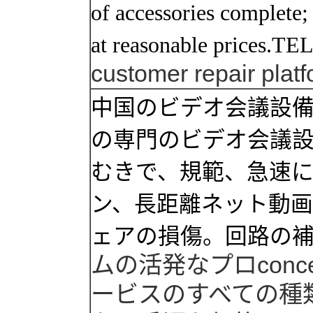
of accessories complete
at reasonable prices.
customer
repair
plat
中国のビデオ会議設
の専門のビデオ会議
むきで、規範、急速
ン、長距離ネット動
ェアの損傷。回路の
ム
の活発な
プロ
conce
ービス
のすべての
種