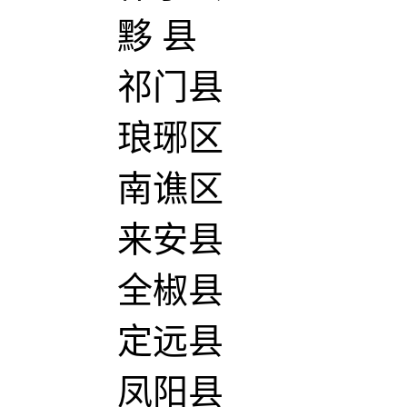
黟 县
祁门县
琅琊区
南谯区
来安县
全椒县
定远县
凤阳县