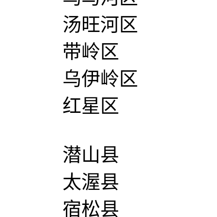
汤旺河区
带岭区
乌伊岭区
红星区
潜山县
太渥县
宿松县