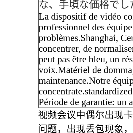
な
、
手頃な価格で
し
La dispositif de vidéo co
professionnel des équipe
problèmes.Shanghai, Cen
concentrer, de normalise
peut pas être bleu, un rés
voix.Matériel de dommage
maintenance.Notre équip
concentrate.standardized 
Période de garantie: un a
视频会议中偶尔出现卡
问题，出现丢包现象，