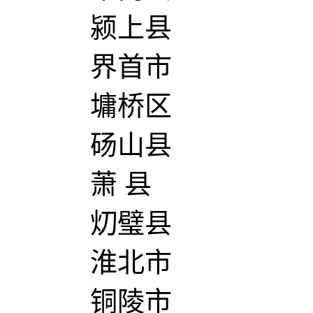
颍上县
界首市
墉桥区
砀山县
萧 县
灱璧县
淮北市
铜陵市