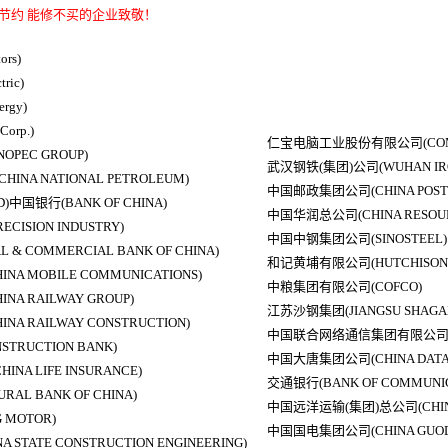
节约 能修不买的企业致敬！
rs)
ric)
rgy)
orp.)
仁宝电脑工业股份有限公司(COMPA
PEC GROUP)
武汉钢铁(集团)公司(WUHAN IRON
A NATIONAL PETROLEUM)
中国邮政集团公司(CHINA POST 
)中国银行(BANK OF CHINA)
中国华润总公司(CHINA RESOUR
CISION INDUSTRY)
中国中钢集团公司(SINOSTEEL)
& COMMERCIAL BANK OF CHINA)
和记黄埔有限公司(HUTCHISON 
 MOBILE COMMUNICATIONS)
中粮集团有限公司(COFCO)
 RAILWAY GROUP)
江苏沙钢集团(JIANGSU SHAGAN
 RAILWAY CONSTRUCTION)
中国联合网络通信集团有限公司(CHIN
TRUCTION BANK)
中国大唐集团公司(CHINA DATA
A LIFE INSURANCE)
交通银行(BANK OF COMMUNIC
AL BANK OF CHINA)
中国远洋运输(集团)总公司(CHINA 
MOTOR)
中国国电集团公司(CHINA GUOD
TATE CONSTRUCTION ENGINEERING)