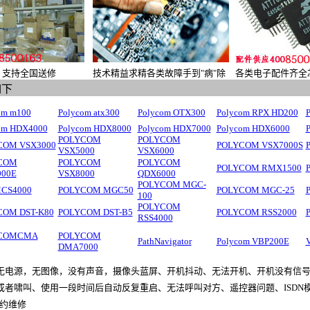
 支持全国送修
技术精益求精各类故障手到"病"除
各类电子配件齐全
如下
om m100
Polycom atx300
Polycom OTX300
Polycom RPX HD200
om HDX4000
Polycom HDX8000
Polycom HDX7000
Polycom HDX6000
POLYCOM
POLYCOM
COM VSX3000
POLYCOM VSX7000S
VSX5000
VSX6000
COM
POLYCOM
POLYCOM
POLYCOM RMX1500
000E
VSX8000
QDX6000
POLYCOM MGC-
MCS4000
POLYCOM MGC50
POLYCOM MGC-25
100
POLYCOM
COM DST-K80
POLYCOM DST-B5
POLYCOM RSS2000
RSS4000
COMCMA
POLYCOM
PathNavigator
Polycom VBP200E
DMA7000
无电源，无图像，没有声音，摄像头蓝屏、开机抖动、无法开机、开机没有信
或者啸叫、使用一段时间后自动反复重启、无法呼叫对方、遥控器问题、ISDN
机特约维修