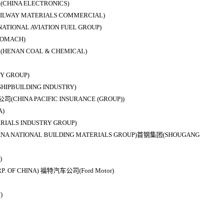
NA ELECTRONICS)
WAY MATERIALS COMMERCIAL)
ONAL AVIATION FUEL GROUP)
MACH)
AN COAL & CHEMICAL)
 GROUP)
BUILDING INDUSTRY)
NA PACIFIC INSURANCE (GROUP))
)
ALS INDUSTRY GROUP)
ATIONAL BUILDING MATERIALS GROUP)首钢集团(SHOUGANG
)
OF CHINA) 福特汽车公司(Ford Motor)
)