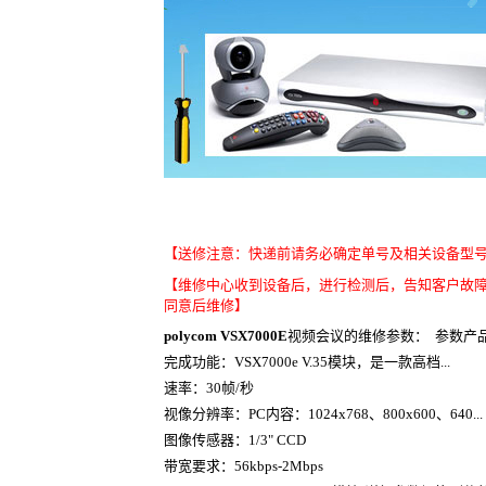
【送修注意：快递前请务必确定单号及相关设备型
【维修中心收到设备后，进行检测后，告知客户故
同意后维修】
polycom VSX7000E
视频会议的维修参数： 参数产
完成功能：VSX7000e V.35模块，是一款高档...
速率：30帧/秒
视像分辨率：PC内容：1024x768、800x600、640...
图像传感器：1/3" CCD
带宽要求：56kbps-2Mbps