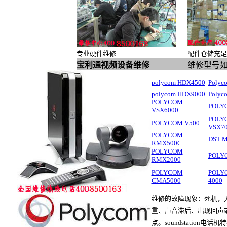
专业硬件维修
配件仓储充足
宝利通视频设备维修
维修型号
polycom HDX4500
Polyc
polycom HDX9000
Polyc
POLYCOM
POLY
VSX6000
POLY
POLYCOM V500
VSX7
POLYCOM
DST 
RMX500C
POLYCOM
POLY
RMX2000
POLYCOM
POLY
CMA5000
4000
维修的故障现象：死机，
重、声音滞后、出现回声
点。soundstation电话