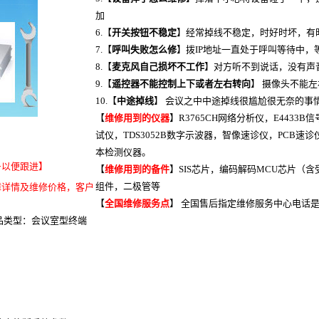
加
6.【
开关按钮不稳定
】经常掉线不稳定，时好时坏，有
7.【
呼叫失败怎么修
】拨IP地址一直处于呼叫等待中，
8.【
麦克风自己损坏不工作
】对方听不到说话，没有声
9.【
遥控器不能控制上下或者左右转向
】 摄像头不能
10.【
中途掉线
】 会议之中中途掉线很尴尬很无奈的事
【
维修用到的仪器
】R3765CH网络分析仪，E4433B信
试仪，TDS3052B数字示波器，智像速诊仪，PCB
本检测仪器。
号以便跟进】
【
维修用到的备件
】SIS芯片，编码解码MCU芯片（含
组件，二极管等
障详情及维修价格，客户
【
全国维修服务点
】 全国售后指定维修服务中心电话
品类型：会议室型终端