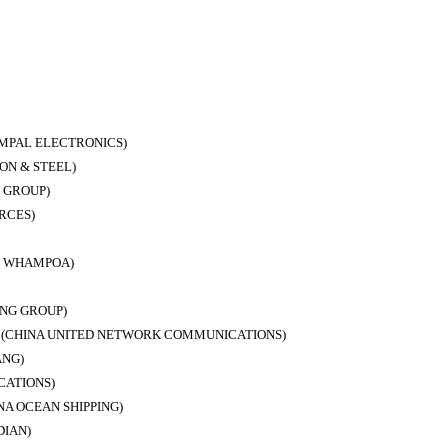
L ELECTRONICS)
 & STEEL)
GROUP)
CES)
WHAMPOA)
G GROUP)
A UNITED NETWORK COMMUNICATIONS)
NG)
ATIONS)
OCEAN SHIPPING)
IAN)