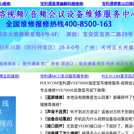
)维修
|
宝利通高清编解码器维修
|
宝利通销售以旧换
品牌主机维修
|
宝利通MCU多点服务器专修
|
POLYCOM麦克
POLYCOM宝利通VSX7000E指定型号维修服务-
专业维修VSX7000E此款型号如下故障：
1.【
蓝屏维修
】本地没有图像是怎么回事？屏幕摔坏了
错推荐维修？
2.【
声音不连贯
】听不到对方说话？或者对方听不到我
3.【
设备自动重启
】开机后为什么视频设备自动重启呢
4.【
接口损坏
】尤其是VEDIO接口动一下就好了，再
5.【
设备摔了怎么维修
】掉落不小心将设备碰了一下，