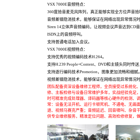
VSX 7000E音频特点：
360度拾音麦克风阵列，真正能够实现全方位声音拾
音频差错隐消技术，能够保证在网络出现异常情况
Siren 14立体声音频编码，让视频会议声音达到CD
ISDN上的音频呼叫。
支持普通电话加入会议。
VSX 7000E视频特点：
支持优秀的视频编码技术H.264。
支持H.239 People+Content、DVD和主镜头
支持逐行编码技术Promotion，图象更加流畅和细腻
视频差错隐消技术，能够保证在网络出现异常情况
团队配备资深设备维修工程师，全员接受过系统化
修、主板检修与设备日常维护多年，实战经验充足
时可精准完成处理器、译码器等核心硬件的检测、调
常：设备无法开机、运行卡顿死机、不通电、无画
退、视频马赛克严重；音频延迟、回音啸叫、杂音干
供专业维修服务，精准定位问题、高效检修修复，