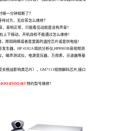
时候一分钟就断了？
等待对方，无应答怎么维修？
音，音响正常，只能看见动就是没有声音！
左右上下摇动，开机自检不能通过怎么维修！
情，原因网络或者是里面的温控芯片或是供电组！
号发生器，HP 4192A 阻抗分析仪,HP8903B音视频测
速诊仪，噪声测试仪、电源变压器、万用表，示波器等基
受关税战影响类芯片），GM7113视频解码芯片,接口
是
4OO-85OO-l63
特约型号维修！