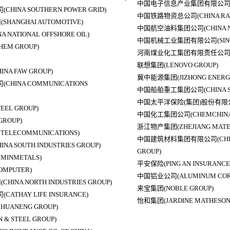
中国电子信息产业集团有限公司(CHI
NA SOUTHERN POWER GRID)
中国铁路物资总公司(CHINA RAIL
ANGHAI AUTOMOTIVE)
中国航空油料集团公司(CHINA NATI
ATIONAL OFFSHORE OIL)
中国机械工业集团有限公司(SINO
EM GROUP)
河南煤业化工集团有限责任公司(HEN
联想集团(LENOVO GROUP)
 FAW GROUP)
冀中能源集团(JIZHONG ENERGY
INA COMMUNICATIONS
中国船舶重工集团公司(CHINA SHIP
中国太平洋保险(集团)股份有限公司(CHI
L GROUP)
中国化工集团公司(CHEMCHINA
ROUP)
浙江物产集团(ZHEJIANG MATERI
ELECOMMUNICATIONS)
中国建筑材料集团有限公司(CHINA N
SOUTH INDUSTRIES GROUP)
GROUP)
INMETALS)
平安保险(PING AN INSURANCE
MPUTER)
中国铝业公司(ALUMINUM CORP. 
NA NORTH INDUSTRIES GROUP)
来宝集团(NOBLE GROUP)
HAY LIFE INSURANCE)
怡和集团(JARDINE MATHESON
UANENG GROUP)
& STEEL GROUP)