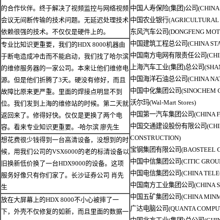
的合作伙伴。终于解决了视频监控与网络视频
中国人寿保险(集团)公司(CHINA LI
会议无间断传输的技术问题。无延迟处理技术
中国农业银行(AGRICULTURAL B
依赖很强的技术。不仅仅是硬件上的。
东风汽车公司(DONGFENG MOT
中国建筑工程总公司(CHINA STATE
专业比知识更重要，我们的HDX 8000机器由
中国南方电网有限责任公司(CHINA S
于断电造成冲击而不能启动，我们找了哈尔滨
上海汽车工业(集团)总公司(SHANGH
的维修服务器的一家公司。本来让他们维修电
中国海洋石油总公司(CHINA NATIO
源。但是他们折腾了3天。硬没有修好，而且
中国中化集团公司(SINOCHEM G
故障比原来更严重。里面的焊接点明显不到
沃尔玛(Wal-Mart Stores)
位。我们发到上海的维修站的时候。第二天就
中国第一汽车集团公司(CHINA FA
返回来了。修得好快。仅仅是更换了两个电
中国交通建设股份有限公司(CHINA
容。看来专业知识更重要。-哈尔滨 廖先生
CONSTRUCTION)
想花费很少钱得到一台高清设备，没想到的时
宝钢集团有限公司(BAOSTEEL G
候，用我们公司的VSX6000的老的标清设备以
中国中信集团公司(CITIC GROUP
旧换新低价换了一台HDX9000的设备。这项
中国电信集团公司(CHINA TELEC
服务好像只有你们家了。长沙证券公司 肖先
中国南方工业集团公司(CHINA SOUT
生
中国五矿集团公司(CHINA MINM
放在大屏幕上的HDX 8000不小心被摔了一
广达电脑公司(QUANTA COMPU
下，外壳不仅修复的如新，而且里面的数据一