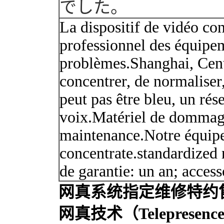
で
した。
La dispositif de vidéo con
professionnel des équipem
problèmes.Shanghai, Cent
concentrer, de normaliser
peut pas être bleu, un rése
voix.Matériel de dommages
maintenance.Notre équipe
concentrate.standardized 
de garantie: un an; access
网真系统指定维修特约
网真技术（Telepre