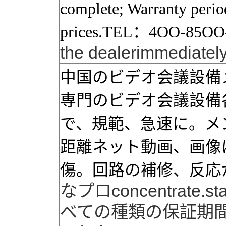
complete; Warranty peri
prices.TEL：4OO-85OO
the
dealer
immediatel
中国のビデオ会議設備
専門のビデオ会議設備
で、規範、急速に。メ
距離ネット動画、画像
傷。回路の補修、反応
な
プロ
concentrate.st
べての
種類
の保証期