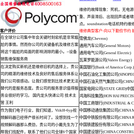
维修的故障现象：死机，无电源
重、声音滞后、出现回声或者啸
点。soundstation电话机特约维
客户评价
维修典型客户-向以下勤俭节约
在全球分公司集中年会关键时刻宕机是非常尴
雪佛龙(Chevron)
尬的事情。然而你公司的关键备机及维修方案
通用汽车公司(General Motors)
将这个尴尬的局面的影响消除的最小。--设备
通用电气公司(General Electric)
销售维保服务商
瓦莱罗能源公司(Valero Energy)
在决定购买新机还是维修旧机的选择上，贵公
美国银行(Bank of America Corp.)
司的精湛的维修技术及良好的售后服务体系让
中国石油化工集团公司(SINOPEC 
我们公司很感动。让我们感觉到比技术更无法
中国石油天然气集团公司(CHINA NA
替代的是服务态度。贵公司的服务意识值得服
国家电网公司(STATE GRID)中国银
务业很好的学习。 国内龙头快递公司 技术主
鸿海科技集团(HON HAI PRECISI
管 王利
中国工商银行(INDUSTRIAL & CO
作为我们电子行业，我们知道，Viikl8-6yp视
中国移动通信集团公司(CHINA MOB
频解码器已经停产很长时间了。没想到找一个
中国中铁股份有限公司(CHINA RAI
视频解码器那么费劲，贵公司的小戴先生为了
中国铁建股份有限公司(CHINA RAI
帮我们找配件，联系了他们公司全球6个国家
中国建设银行(CHINA CONSTRUC