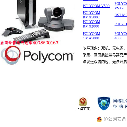
POLY
POLYCOM V500
VSX70
POLYCOM
DST M
RMX500C
POLYCOM
POLYC
RMX2000
POLYCOM
POLY
CMA5000
4000
故障现象：死机，无电源，
采集、画面质量差马赛克严
法发送双流内容、无法开启多
沪公网安备 31