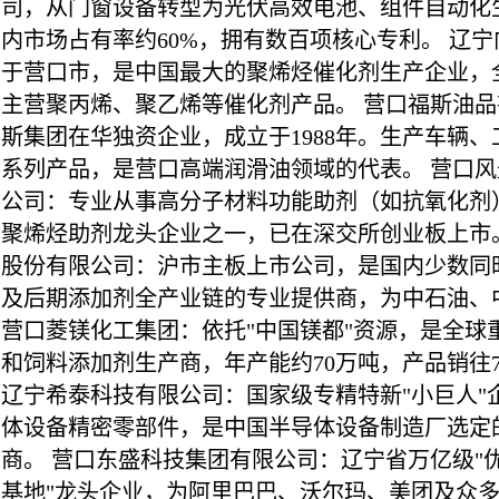
司，从门窗设备转型为光伏高效电池、组件自动化
内市场占有率约60%，拥有数百项核心专利。 辽
于营口市，是中国最大的聚烯烃催化剂生产企业，
主营聚丙烯、聚乙烯等催化剂产品。 营口福斯油
斯集团在华独资企业，成立于1988年。生产车辆
系列产品，是营口高端润滑油领域的代表。 营口
公司：专业从事高分子材料功能助剂（如抗氧化剂
聚烯烃助剂龙头企业之一，已在深交所创业板上市
股份有限公司：沪市主板上市公司，是国内少数同
及后期添加剂全产业链的专业提供商，为中石油、
营口菱镁化工集团：依托"中国镁都"资源，是全球
和饲料添加剂生产商，年产能约70万吨，产品销往
辽宁希泰科技有限公司：国家级专精特新"小巨人"
体设备精密零部件，是中国半导体设备制造厂选定
商。 营口东盛科技集团有限公司：辽宁省万亿级"
基地"龙头企业，为阿里巴巴、沃尔玛、美团及众